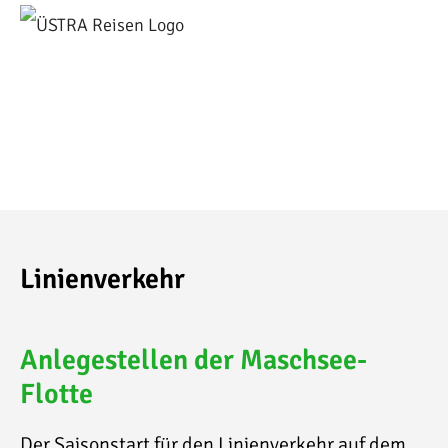
Skip
to
content
Linienverkehr
Anlegestellen der Maschsee-
Flotte
Der Saisonstart für den Linienverkehr auf dem